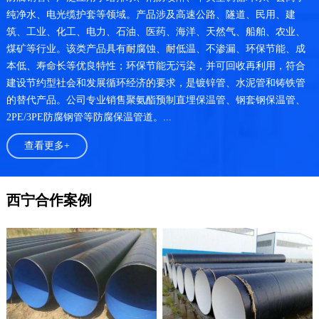
纯净水、电光缆护套等领域。产品涉及高速公路、隧道、民用、建
筑、工业、化工、电力、石油、医药、海洋、天然气、船舶、农业、
煤矿等行业。该类产品具有耐腐蚀、耐低温、不渗漏、环保节能、成
本低、寿命长等优良特性；环保节能无污染，并可回收再利用，符合
建设节约型社会和发展循环经济的要求，是镀锌管、水泥管和铸铁管
的替代产品。公司专业销售聚氨酯预制直埋保温管、钢套钢保温管、
2PE/3PE防腐钢管等防腐保温管道。...
查看更多+
西宁合作案例